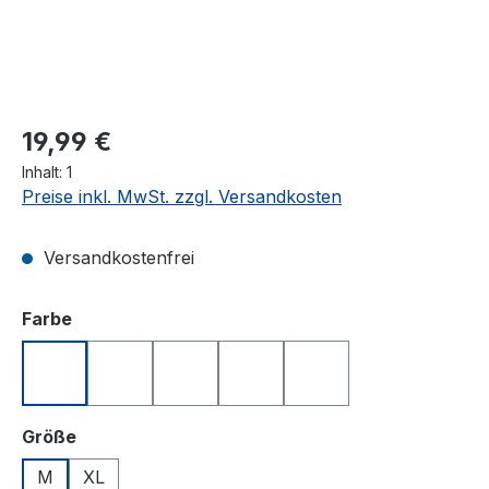
Regulärer Preis:
19,99 €
Inhalt:
1
Preise inkl. MwSt. zzgl. Versandkosten
Versandkostenfrei
auswählen
Farbe
Blau
Gelb
Grün
Rot
Weiß
auswählen
Größe
M
XL