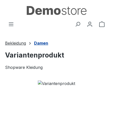
Zum Hauptinhalt springen
Ware
Bekleidung
Damen
Variantenprodukt
Shopware Kleidung
Bildergalerie überspringen